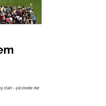
jem
ny start – på steder der