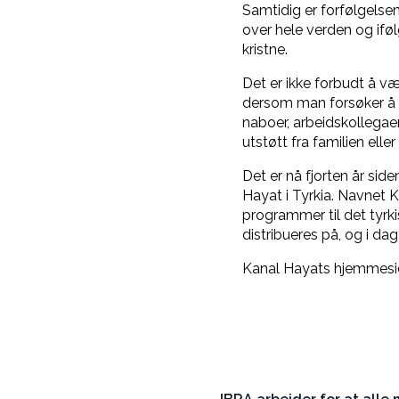
Samtidig er forfølgelsen
over hele verden og iføl
kristne.
Det er ikke forbudt å vær
dersom man forsøker å de
naboer, arbeidskollegaer
utstøtt fra familien elle
Det er nå fjorten år si
Hayat i Tyrkia. Navnet 
programmer til det tyrk
distribueres på, og i da
Kanal Hayats hjemmesid