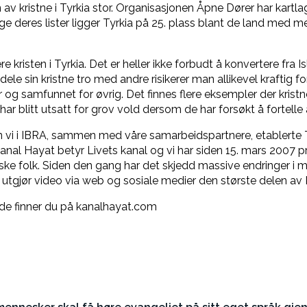
 av kristne i Tyrkia stor. Organisasjonen Åpne Dører har kartlag
ge deres lister ligger Tyrkia på 25. plass blant de land med m
e kristen i Tyrkia. Det er heller ikke forbudt å konvertere fra 
le sin kristne tro med andre risikerer man allikevel kraftig for
 og samfunnet for øvrig. Det finnes flere eksempler der kristne
r har blitt utsatt for grov vold dersom de har forsøkt å fortell
den vi i IBRA, sammen med våre samarbeidspartnere, etablerte
Kanal Hayat betyr Livets kanal og vi har siden 15. mars 2007 
iske folk. Siden den gang har det skjedd massive endringer i 
g utgjør video via web og sosiale medier den største delen av
e finner du på kanalhayat.com