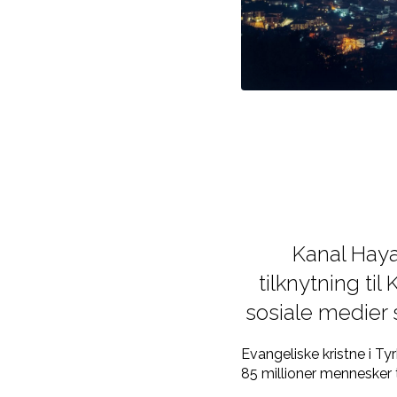
Kanal Haya
tilknytning ti
sosiale medier s
Evangeliske kristne i Ty
85 millioner mennesker t